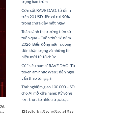
trọng bao trùm
Cơn sốt RAVE DAO: từ đỉnh
trên 20 USD đến cú rơi 90%
trong chưa đầy một ngày
Toàn cảnh thị trường tiền số
tuần qua – Tuần thứ 16 năm
2026: Biến động mạnh, dòng
tiền thận trọng và những tín
hiệu mới từ tổ chức
Cú “siêu pump” RAVE DAO: Từ
token âm nhạc Web3 đến nghi
vấn thao túng giá
Thử nghiệm giao 100.000 USD
cho AI mở cửa hàng: Kỳ vọng
lớn, thực tế nhiều trục trặc
26.
Bình luận gần đây
âu,