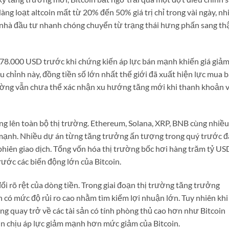
àng loạt altcoin mất từ 20% đến 50% giá trị chỉ trong vài ngày, nh
lý nhà đầu tư nhanh chóng chuyển từ trạng thái hưng phấn sang th
 78.000 USD trước khi chứng kiến áp lực bán mạnh khiến giá giả
 chỉnh này, đồng tiền số lớn nhất thế giới đã xuất hiện lực mua 
rường vẫn chưa thể xác nhận xu hướng tăng mới khi thanh khoản 
ng lên toàn bộ thị trường. Ethereum, Solana, XRP, BNB cùng nhiều
 mạnh. Nhiều dự án từng tăng trưởng ấn tượng trong quý trước đ
phiên giao dịch. Tổng vốn hóa thị trường bốc hơi hàng trăm tỷ US
ước các biến động lớn của Bitcoin.
ổi rõ rệt của dòng tiền. Trong giai đoạn thị trường tăng trưởng
có mức độ rủi ro cao nhằm tìm kiếm lợi nhuận lớn. Tuy nhiên khi 
ng quay trở về các tài sản có tính phòng thủ cao hơn như Bitcoin
oin chịu áp lực giảm mạnh hơn mức giảm của Bitcoin.