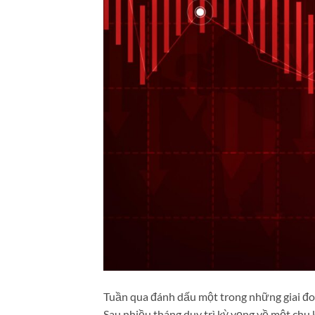
Tuần qua đánh dấu một trong những giai đo
Sau nhiều tháng duy trì kỳ vọng về một chu 