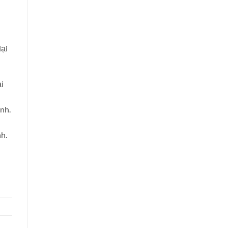
lại
ải
nh.
h.