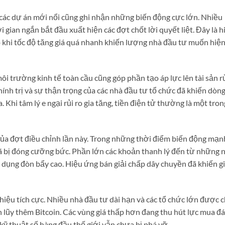
các dự án mới nổi cũng ghi nhận những biến động cực lớn. Nhiều
 gian ngắn bắt đầu xuất hiện các đợt chốt lời quyết liệt. Đây là h
 khi tốc độ tăng giá quá nhanh khiến lượng nhà đầu tư muốn hiệ
môi trường kinh tế toàn cầu cũng góp phần tạo áp lực lên tài sản r
 chính trị và sự thận trọng của các nhà đầu tư tổ chức đã khiến dòn
 Khi tâm lý e ngại rủi ro gia tăng, tiền điện tử thường là một tron
 của đợt điều chỉnh lần này. Trong những thời điểm biến động mạn
đã bị đóng cưỡng bức. Phần lớn các khoản thanh lý đến từ những 
 dụng đòn bẩy cao. Hiệu ứng bán giải chấp dây chuyền đã khiến g
 hiệu tích cực. Nhiều nhà đầu tư dài hạn và các tổ chức lớn được 
ch lũy thêm Bitcoin. Các vùng giá thấp hơn đang thu hút lực mua đ
n kỹ thuật số hàng đầu thế giới vẫn chưa bị phá vỡ.