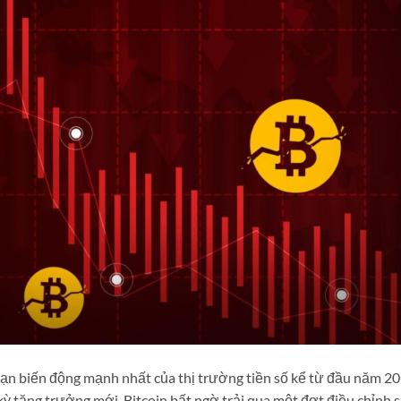
ạn biến động mạnh nhất của thị trường tiền số kể từ đầu năm 20
kỳ tăng trưởng mới, Bitcoin bất ngờ trải qua một đợt điều chỉnh s