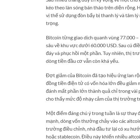
kéo theo làn sóng bán tháo trên diện rộng. H
vị thế sử dụng đòn bẩy bị thanh lý và tâm 
trọng.
Bitcoin từng giao dịch quanh vùng 77.000 –
sâu về khu vực dưới 60.000 USD. Sau cú điều
đáy và phục hồi một phần. Tuy nhiên, thị t
dòng tiền đầu cơ vẫn còn khá yếu.
Đợt giảm của Bitcoin đã tạo hiệu ứng lan rộ
đồng tiền điện tử có vốn hóa lớn đều giảm
đánh mất phần lớn thành quả chỉ trong vài 
cho thấy mức độ nhạy cảm của thị trường tr
Một điểm đáng chú ý trong tuần là sự thay đ
mạnh, dòng vốn thường chảy vào các altcoin 
trường điều chỉnh, nhà đầu tư lại có xu hướ
hoặc stablecoin. Điều này khiến nhiều altc