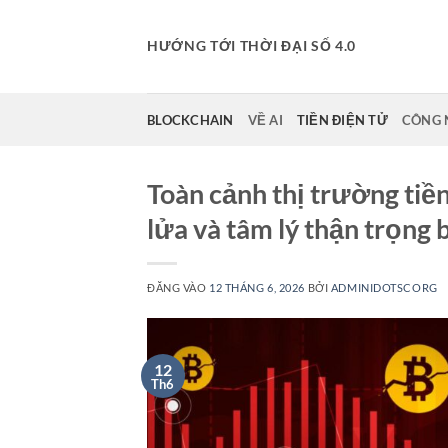
Bỏ
qua
HƯỚNG TỚI THỜI ĐẠI SỐ 4.0
nội
dung
BLOCKCHAIN
VỀ AI
TIỀN ĐIỆN TỬ
CÔNG 
Toàn cảnh thị trường tiền
lửa và tâm lý thận trọng 
ĐĂNG VÀO
12 THÁNG 6, 2026
BỞI
ADMINIDOTSCORG
12
Th6