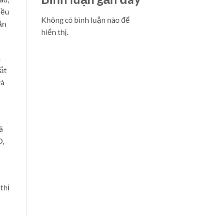
iều
Không có bình luận nào để
ận
hiển thị.
m
bắt
và
ã
D,
thị